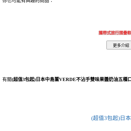
你也可能有興趣的商品：
攜帶式旅行摺疊
有關
(超值3包起)日本中島董VERDE不沾手雙味果醬奶油五種
(超值3包起)日