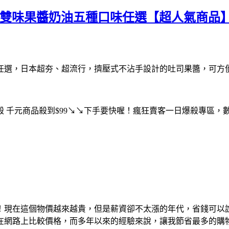
沾手雙味果醬奶油五種口味任選【超人氣商品
口味任選，日本超夯、超流行，擠壓式不沾手設計的吐司果醬，可
殺 千元商品殺到$99↘↘下手要快喔！瘋狂賣客一日爆殺專區，
！現在這個物價越來越貴，但是薪資卻不太漲的年代，省錢可以
在網路上比較價格，而多年以來的經驗來說，讓我節省最多的購