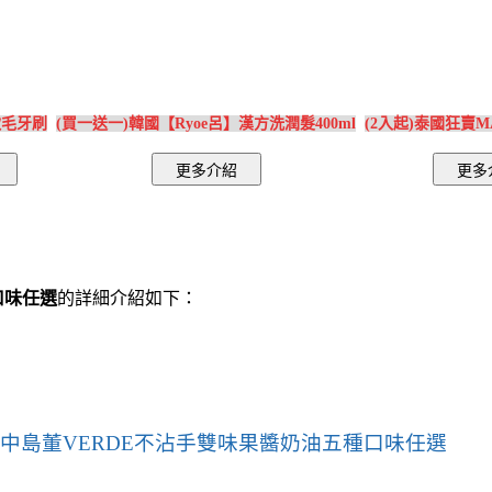
軟毛牙刷
(買一送一)韓國【Ryoe呂】漢方洗潤髮400ml
(2入起)泰國狂賣M
口味任選
的詳細介紹如下：
本中島董VERDE不沾手雙味果醬奶油五種口味任選