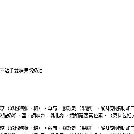
E不沾手雙味果醬奶油
醬：糖（澱粉糖漿，糖），草莓，膠凝劑（果膠），酸味劑/脂肪加
脫脂奶粉，鹽，調味劑，乳化劑，類胡蘿蔔素色素，（原料包括
醬：糖（澱粉糖漿，糖），藍莓，膠凝劑（果膠），酸味劑/脂肪加