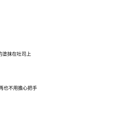
的塗抹在吐司上
再也不用擔心把手