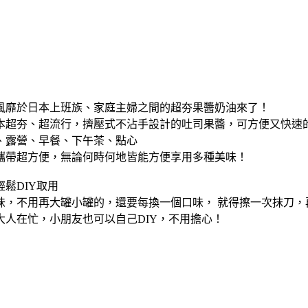
風靡於日本上班族、家庭主婦之間的超夯果醬奶油來了！
本超夯、超流行，擠壓式不沾手設計的吐司果醬，可方便又快速
、露營、早餐、下午茶、點心
攜帶超方便，無論何時何地皆能方便享用多種美味！
鬆DIY取用
味，不用再大罐小罐的，還要每換一個口味， 就得擦一次抹刀，
大人在忙，小朋友也可以自己DIY，不用擔心！