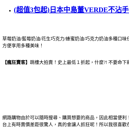
(超值3包起)日本中島董VERDE不
草莓奶油/藍莓奶油/花生巧克力/蜂蜜奶油/巧克力奶油多種
方便享用多種美味！
【瘋狂賣客】
跳樓大拍賣！史上最低１折起，什麼?! 不要命下
網路購物由於可以隨時搜尋、購買想要的商品，因此相當便利
台上有時賣價差距很驚人，真的會讓人抓狂呢！所以我很喜歡