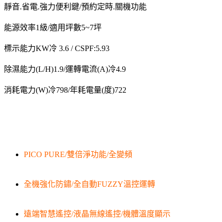
靜音.省電.強力便利鍵/預約定時.關機功能
能源效率1級/適用坪數5~7坪
標示能力KW冷 3.6 / CSPF:5.93
除濕能力(L/H)1.9/運轉電流(A)冷4.9
消耗電力(W)冷798/年耗電量(度)722
PICO PURE/雙倍淨功能/全變頻
全機強化防鏽/全自動FUZZY溫控運轉
遠端智慧遙控/液晶無線遙控/機體溫度顯示