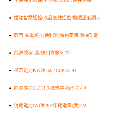
全機強化防鏽/全自動FUZZY溫控運轉
遠端智慧遙控/液晶無線遙控/機體溫度顯示
靜音.省電.強力便利鍵/預約定時.關機功能
能源效率1級/適用坪數5~7坪
標示能力KW冷 3.6 / CSPF:5.93
除濕能力(L/H)1.9/運轉電流(A)冷4.9
消耗電力(W)冷798/年耗電量(度)722