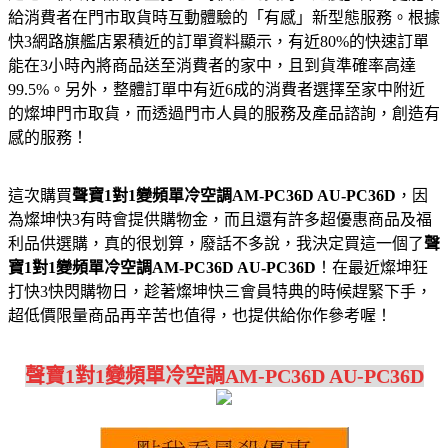
給消費者在門市取貨時互動體驗的「有感」新型態服務。根據
快3網路旗艦店累積近的訂單資料顯示，有近80%的快速訂單
能在3小時內將商品送至消費者的家中，且到貨準確率高達
99.5%。另外，整體訂單中有近6成的消費者選擇至家中附近
的燦坤門市取貨，而透過門市人員的服務及產品諮詢，創造有
感的服務！
這次購買
聲寶1對1變頻單冷空調AM-PC36D AU-PC36D
，因
為燦坤快3有時會提供購物金，而且還有許多超優惠商品及福
利品供選購，真的很划算，廢話不多說，我決定買這一個了
聲
寶1對1變頻單冷空調AM-PC36D AU-PC36D
！在最近燦坤狂
打快3快閃購物日，趁著燦坤快三會員特典的時候趕緊下手，
超低價限量商品再辛苦也值得，也提供給你作參考喔！
聲寶1對1變頻單冷空調AM-PC36D AU-PC36D