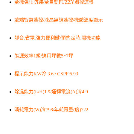
全機強化防鏽/全自動FUZZY溫控運轉
遠端智慧遙控/液晶無線遙控/機體溫度顯示
靜音.省電.強力便利鍵/預約定時.關機功能
能源效率1級/適用坪數5~7坪
標示能力KW冷 3.6 / CSPF:5.93
除濕能力(L/H)1.9/運轉電流(A)冷4.9
消耗電力(W)冷798/年耗電量(度)722