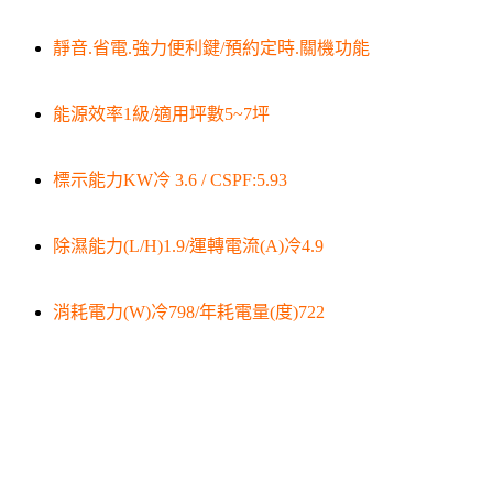
靜音.省電.強力便利鍵/預約定時.關機功能
能源效率1級/適用坪數5~7坪
標示能力KW冷 3.6 / CSPF:5.93
除濕能力(L/H)1.9/運轉電流(A)冷4.9
消耗電力(W)冷798/年耗電量(度)722