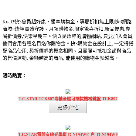
Kuai3快3會員超好康，獨享購物金，專屬折扣無上限|快3網路
商城~燦坤實體守護。月領購物金,限定驚喜折扣,新品優惠,專
屬折價券,快樂星期三。快３是燦坤的購物網站, 只要加入會員,
他們會用各種名目送你購物金。快3購物金在設計上, 一定得搭
配商品使用, 與折價券的概念相同。且實際可抵扣金額與商品
的售價連動, 金額越高的商品, 能使用的購物金就越高。
限時熱賣：
T.C.STAR TCK807青軸全鍵可插拔機械鍵盤 TCK807
T.C.STAR電競有線光學鼠TCN194WE-白 TCN194WE