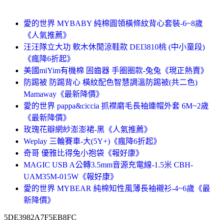
愛的世界 MYBABY 純棉圓領橫條紋背心套裝-6~8歲
《人氣推薦》
汪汪隊立大功 軟木休閒涼鞋款 DEI3810桃 (中小童段)
《瘋降6折起》
美國miYim有機棉 固齒器 手圈圈款-兔兔《現正熱賣》
防踢被 防踢背心 橫紋配色智慧調溫防踢被(共二色)
Mamaway《最新降價》
愛的世界 pappa&ciccia 抓襟磨毛長袖連帽外套 6M~2歲
《最新降價》
玫瑰花瓣網紗澎澎裙-黑《人氣推薦》
Weplay 三輪賽車-大(5Y+)《瘋降6折起》
奇哥 優雅比得兔小抱袋《報好康》
MAGIC USB A公轉3.5mm音源充電線-1.5米 CBH-
UAM35M-015W《報好康》
愛的世界 MYBEAR 純棉知性風薄長袖襯衫-4~6歲《最
新降價》
5DE3982A7F5EB8FC