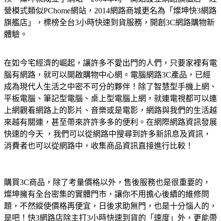
營模式類似PChome網站，2014網路商城更名為「燦坤快3網路
旗艦店」，標榜全台3小時快速到貨服務，開創3C網路購物新
體驗。
在如今宅經濟的崛起，讓許多不愛出門的人們，只要家裡有電
腦有網路，就可以開啟購物中心網。電腦網路3C產品，已經
成為現代人生活之中密不可分的夥伴！除了智慧型手機上網、
平板電腦、筆記型電腦、桌上型電腦上網，就連電視都可以連
上網觀看網路上的影片、音樂或是電影，網路與我們的生活越
來越有關連，甚至帶來許許多多的便利。在網際網路資訊發展
快速的今天 ，我們可以從網路中搜尋到許多新訊息及資訊，
消費者也可以從網路中，收集商品資訊直接進行比較！
購買3C商品，除了考量價格以外，售後服務也是很重要的，
燦坤擁有全台密集的實體門市，讓你不用擔心後續的維修問
題，不然縱使價格再便宜，日後求助無門，也是十分惱人的，
是吧！快3網路店除主打3小時快速到貨的「速度」外，更能帶