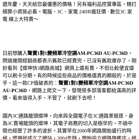
週年慶，天天給您最優惠的價格！另有福利品挖寶專區，精打
細算小資族必看。電腦、3C、家電 24HR瘋狂價 · 數位3C 家
電 線上大特賣～
日前想購入
聲寶1對1變頻單冷空調AM-PC36D AU-PC36D
，
問過幾間經銷商都表示舊款已經賣完，已沒有舊款庫存了，剛
好看到【燦坤快3網路商城】網頁上還有賣，不但比較便宜還
可以刷卡分期。有的時候這些商品的價格還真的頗殺的，於是
乎，這一款CP值破表的：
聲寶1對1變頻單冷空調AM-PC36D
AU-PC36D
，網路上爬文一下，發現很多部落客都給滿高的評
價，看來值得入手，不管了，就刷下去吧！
國內3C通路龍頭燦坤，向來與全國電子在3C通路業競逐，身
為3C賣場龍頭的燦坤，其電子商務的切入是極早的，不過中
間也經歷了許多的波折。其實早在2000年網路開始盛行的時
候，燦坤就成立了網站，2004年時，開始設立網路旗艦店，經