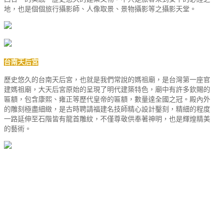
地，也是個個旅行攝影師、人像取景、景物攝影等之攝影天堂。
台南天后宮
歷史悠久的台南天后宮，也就是我們常說的媽祖廟，是台灣第一座官
建媽祖廟，大天后宮原始的呈現了明代建築特色，廟中有許多欽賜的
匾額，包含康熙、雍正等歷代皇帝的匾額，數量達全國之冠。殿內外
的雕刻極盡細緻，是古時聘請福建名技師精心設計鑿刻，精細的程度
一路延伸至石階皆有龍首雕紋，不僅尊敬供奉著神明，也是輝煌精美
的藝術。