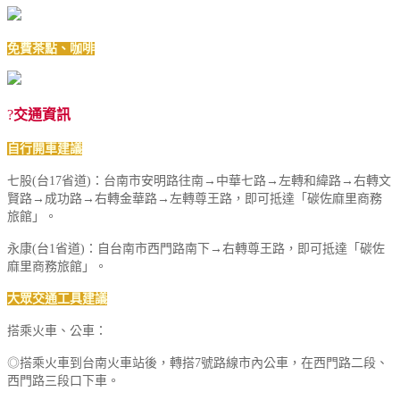
免費茶點、
咖啡
?
交通資訊
自行開車建議
七股(台17省道)：台南市安明路往南→中華七路→左轉和緯路→右轉文
賢路→成功路→右轉金華路→左轉尊王路，即可抵達「碳佐麻里商務
旅館」。
永康(台1省道)：自台南市西門路南下→右轉尊王路，即可抵達「碳佐
麻里商務旅館」。
大眾交通工具建議
搭乘火車、公車：
◎搭乘火車到台南火車站後，轉搭7號路線市內公車，在西門路二段、
西門路三段口下車。