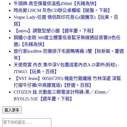
牛頭牌-真空彈蓋保溫瓶450ml【先睹為快】
時尚屋120CM 灰色CD辦公桌櫃組【破盤。下殺】
Vogue Lady-任選 情侶款印花背心(圖騰灰)【玩美。百
搭】
【muva】調整型塑小腿【週年慶。下殺】
鋼鐵小金剛 360度立體重低音藍牙無線通話音響(8色任
選)【先睹為快】
旅行家koolfree 防黴排汗毛圈鴨嘴襪-3雙【秋新裝。慶週
年】
天使霓裳 內衣 集中深V包覆成套內衣A-D罩杯(粉桔) -
JT6615【玩美。百搭】
【NST Jeans】005(67295) 機能竹籤纖維 竹林深處 深藍
打摺牛仔褲(中高腰寬版)【舒適。百搭】
CITIZEN 鈦 光動能三眼電波計時錶-黑／45mm／
BY0121-51E【週年慶。下殺】
載入更多