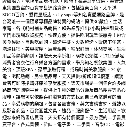
牌旗艦等，電視商品現折100，限時下殺讓您享低價。
整合遠
東集團豐富的百貨零售通路資源，包括遠東百貨、太平洋
SOGO百貨、愛買量販店、city super等知名實體通路品牌，是
台灣唯一一個匯聚專櫃品牌特賣的網站。
提供3C數位、生活
家電、各式耗材補充品銷售。領先業界推出3小時快速到貨或
至門市現場取貨服務，快速方便。
提供吃喝玩樂優惠券！包含
美食餐廳、自助吃到飽、碳烤牛排、火鍋燒烤、飯店下午茶、
泡湯住宿、美容按摩、展覽娛樂、宅配好康、休閒零嘴、生活
用品等熱銷類別，讓您天天享折扣，購物沒煩惱。
17Life滿足
消費者食衣住行育樂各方面的需求，舉凡知名餐飲集團、人氣
美食、頂級SPA、豪華旅遊行程，或是時尚美妝服飾、3C家
電、宅配熱銷、民生用品等，天天提供3折起超低優惠，讓消
費者可即時搶購好康並享受服務。
樂天市場是一個集合許多網
路商店的購物平台，提供上千種的商品分類及商品搜尋等貼心
服務，讓您可以依照喜好瀏覽的方式找到自已希望購買的商
品，享受購物的樂趣。
包含各類書籍、英文書購書網、雜誌以
及影音商品，百貨涵蓋文具、禮品、服飾配件、生活用品。歡
迎您來網路書店買書，天天都有特價優惠。
最方便的二手書買
賣平台，各式書籍、雜誌、電子書、 二手書、音樂CD、電影