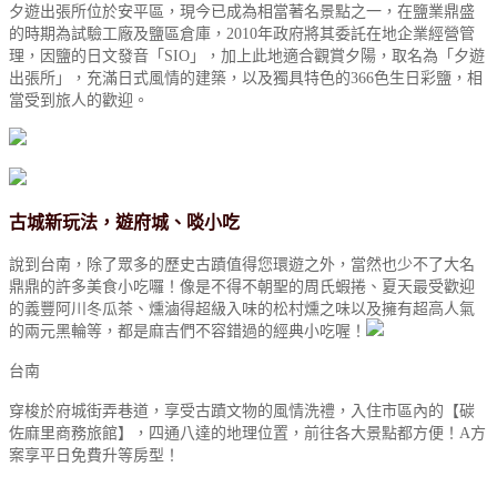
夕遊出張所位於安平區，現今已成為相當著名景點之一，在鹽業鼎盛
的時期為試驗工廠及鹽區倉庫，2010年政府將其委託在地企業經營管
理，因鹽的日文發音「SIO」，加上此地適合觀賞夕陽，取名為「夕遊
出張所」，充滿日式風情的建築，以及獨具特色的366色生日彩鹽，相
當受到旅人的歡迎。
古城新玩法，遊府城、啖小吃
說到台南，除了眾多的歷史古蹟值得您環遊之外，當然也少不了大名
鼎鼎的許多美食小吃囉！像是不得不朝聖的周氏蝦捲、夏天最受歡迎
的義豐阿川冬瓜茶、燻滷得超級入味的松村燻之味以及擁有超高人氣
的兩元黑輪等，都是麻吉們不容錯過的經典小吃喔！
台南
穿梭於府城街弄巷道，享受古蹟文物的風情洗禮，入住市區內的【碳
佐麻里商務旅館】，四通八達的地理位置，前往各大景點都方便！A方
案享平日免費升等房型！