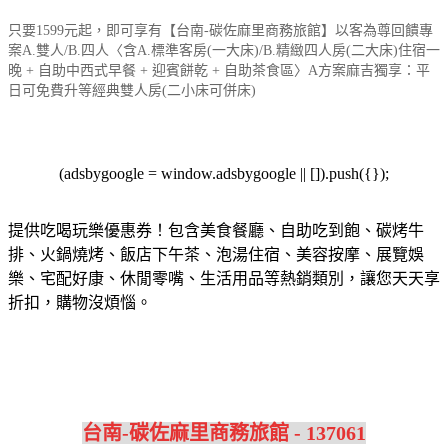
只要1599元起，即可享有【台南-碳佐麻里商務旅館】以客為尊回饋專
案A.雙人/B.四人〈含A.標準客房(一大床)/B.精緻四人房(二大床)住宿一
晚 + 自助中西式早餐 + 迎賓餅乾 + 自助茶食區〉A方案麻吉獨享：平
日可免費升等經典雙人房(二小床可併床)
(adsbygoogle = window.adsbygoogle || []).push({});
提供吃喝玩樂優惠券！包含美食餐廳、自助吃到飽、碳烤牛
排、火鍋燒烤、飯店下午茶、泡湯住宿、美容按摩、展覽娛
樂、宅配好康、休閒零嘴、生活用品等熱銷類別，讓您天天享
折扣，購物沒煩惱。
台南-碳佐麻里商務旅館 - 137061