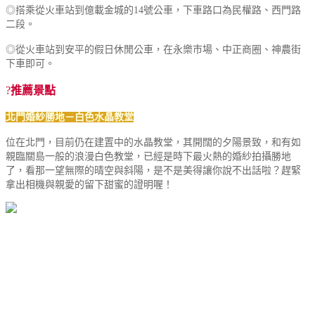
◎搭乘從火車站到億載金城的14號公車，下車路口為民權路、西門路
二段。
◎從火車站到安平的假日休閒公車，在永樂市場、中正商圈、神農街
下車即可。
?
推薦景點
北門婚紗勝地－白色水晶教堂
位在北門，目前仍在建置中的水晶教堂，其開闊的夕陽景致，和有如
親臨關島一般的浪漫白色教堂，已經是時下最火熱的婚紗拍攝勝地
了，看那一望無際的晴空與斜陽，是不是美得讓你說不出話啦？趕緊
拿出相機與親愛的留下甜蜜的證明喔！