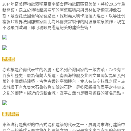
2014年奇美博物館遷移至臺南都會博物館園區奇美館，將於2015年重
新開館，矗立於博物館廣場前的阿波羅噴泉與奧林帕斯橋眾神像石
刻，是委託法國藝術家裴路德，採用義大利卡拉拉大理石，以等比例
複製17世界法國雕塑家圖比為凡爾賽宮製作的阿波羅噴泉製作，現在
不必飛到歐洲，即可親眼見證這絕美的建築藝術！
赤崁樓
赤崁樓是台南代表性的名勝，也名列台灣國家的一級古蹟，距今有三
百多年歷史，原為荷蘭人所建，南面海神廟及北面文昌閣皆為紅瓦飛
簷的中國傳統建築，古色古香的亭閣樓台，令人有時空錯亂之感。赤
崁城樓下有九隻大石龜各負丈餘的石碑，是乾隆親撰旌表平定林爽文
之亂的御碑。鄰近的億載金城、安平古堡也是吸引遊客的著名景點。
東興洋行
東興洋行是典型的中西式混和建築的代表之一，展現清末洋行建築中
西合一的美感。歷史悠久的建築文物，不只是旅客來到安平的必經之