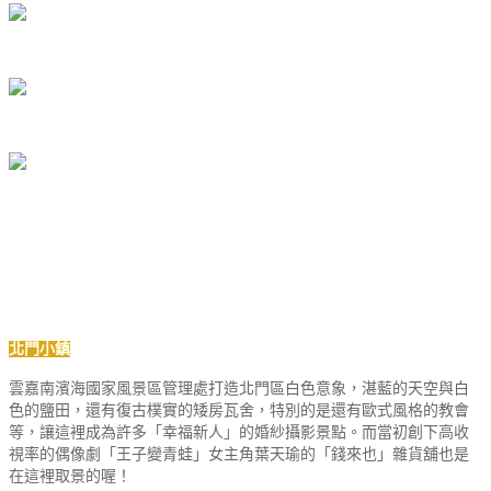
北門小鎮
雲嘉南濱海國家風景區管理處打造北門區白色意象，湛藍的天空與白
色的鹽田，還有復古樸實的矮房瓦舍，特別的是還有歐式風格的教會
等，讓這裡成為許多「幸福新人」的婚紗攝影景點。而當初創下高收
視率的偶像劇「王子變青蛙」女主角葉天瑜的「錢來也」雜貨舖也是
在這裡取景的喔！