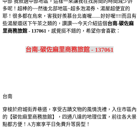
中部 我就選中部地區，這樣一來讓我在找房間的時間減少許
多呢！超棒的~~然後北部地區~超多泡湯券、湯屋超便宜的
耶！很多都在烏來，害我好羨慕台北崙喔.......好好喔!!!!而且有
些湯屋還送下午茶之類的，讚讚~~今天介紹這個
台南-碳佐麻
里商務旅館 - 137061
，感覺挺不錯的，希望你會喜歡：
台南-碳佐麻里商務旅館 - 137061
台南
穿梭於府城街弄巷道，享受古蹟文物的風情洗禮，入住市區內
的【碳佐麻里商務旅館】，四通八達的地理位置，前往各大景
點都方便！A方案享平日免費升等房型！