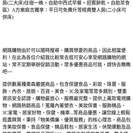
房(二大床)住宿一晚 + 自助中西式早餐 + 迎賓餅乾 + 自助茶食
區〉A方案麻吉獨享：平日可免費升等經典雙人房(二小床可
併床)
網路購物由於可以隨時搜尋、購買想要的商品，因此相當便
利！在此為各位介紹我比較常去逛可安心享受網路購物的網
站，常不定期舉辦促銷活動，眾多優惠商品可挑，趕快去瞧瞧
吧~~
提供數萬種東森嚴選商品，包含保健食品、彩妝、珠寶、服
飾、內衣、旅遊、百貨、美食、3C及家電等眾多類別，雙重
資訊安全認證，購物最放心、服務最完整。
提供上萬款電視購
物、網路熱銷商品！蒐羅內著塑衣、美妝保養、服飾精品、
3C家電、居家好物、保健、機車...等商品優惠，讓您線上輕鬆
逛盡興買。
秉持「物美價廉、優質服務」的核心理念，商品包
含美妝保養、食品保健、精品鞋包、居家生活、休閒運動及品