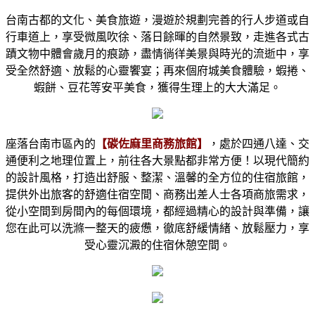
台南古都的文化、美食旅遊，漫遊於規劃完善的行人步道或自
行車道上，享受微風吹徐、落日餘暉的自然景致，走進各式古
蹟文物中體會歲月的痕跡，盡情徜徉美景與時光的流逝中，享
受全然舒適、放鬆的心靈饗宴；再來個府城美食體驗，蝦捲、
蝦餅、豆花等安平美食，獲得生理上的大大滿足。
座落台南市區內的
【碳佐麻里商務旅館】
，處於四通八達、交
通便利之地理位置上，前往各大景點都非常方便！以現代簡約
的設計風格，打造出舒服、整潔、溫馨的全方位的住宿旅館，
提供外出旅客的舒適住宿空間、商務出差人士各項商旅需求，
從小空間到房間內的每個環境，都經過精心的設計與準備，讓
您在此可以洗滌一整天的疲憊，徹底舒緩情緒、放鬆壓力，享
受心靈沉澱的住宿休憩空間。