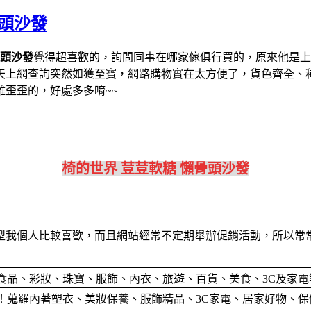
骨頭沙發
骨頭沙發
覺得超喜歡的，詢問同事在哪家傢俱行買的，原來他是上網
天上網查詢突然如獲至寶，網路購物實在太方便了，貨色齊全、
歪歪的，好處多多唷~~
椅的世界 荳荳軟糖 懶骨頭沙發
型我個人比較喜歡，而且網站經常不定期舉辦促銷活動，所以常常
食品、彩妝、珠寶、服飾、內衣、旅遊、百貨、美食、3C及家
蒐羅內著塑衣、美妝保養、服飾精品、3C家電、居家好物、保健